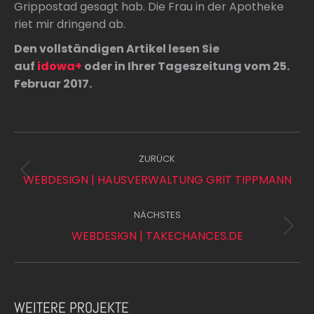
Grippostad gesagt hab. Die Frau in der Apotheke
riet mir dringend ab.
Den vollständigen Artikel lesen Sie
auf
idowa+
oder in Ihrer Tageszeitung vom 25.
Februar 2017.
PROJECT
ZURÜCK
NAVIGATION
Previous
WEBDESIGN | HAUSVERWALTUNG GRIT TIPPMANN
project:
NÄCHSTES
Next
WEBDESIGN | TAKECHANCES.DE
project:
WEITERE PROJEKTE