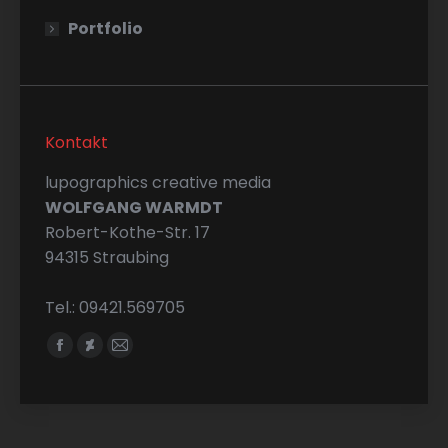
Portfolio
Kontakt
lupographics creative media
WOLFGANG WARMDT
Robert-Kothe-Str. 17
94315 Straubing
Tel.: 09421.569705
Finden Sie uns auf:
Facebook
Deviantart
E-
page
page
Mail
opens
opens
page
in
in
opens