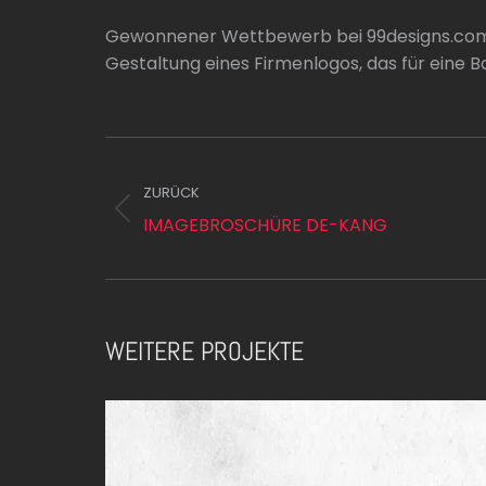
Gewonnener Wettbewerb bei 99designs.com
Gestaltung eines Firmenlogos, das für eine
PROJECT
NAVIGATION
ZURÜCK
Previous
IMAGEBROSCHÜRE DE-KANG
project:
WEITERE PROJEKTE