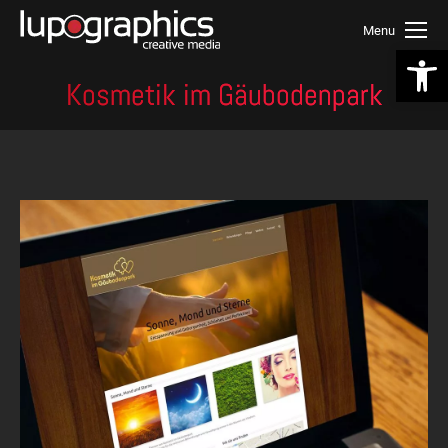
Menu
We
Kosmetik im Gäubodenpark
Sie befinden sich hier: